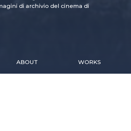
magini di archivio del cinema di
ABOUT
WORKS
FILM PRODUCTION
TV & SOCIAL
COMMERCIAL
INSTITUTIONAL, COR