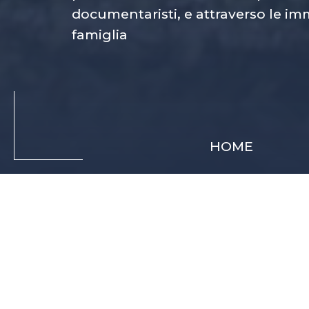
documentaristi, e attraverso le im
famiglia
HOME
TAG
Documentary
,
Film Production
Regia