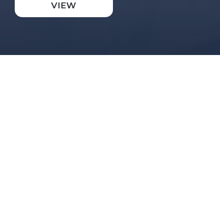
VIEW
TAG
branded content
,
commercial
,
compositing
,
food
,
Graphic Design
,
Motion Graphic
,
web video
Agenzia
Bitmama
Regia
Valerio Valente